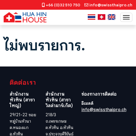
+66 (0)32 510 750
info@swissthaipro.ch
ไม่พบรายการ.
ติดต่อเรา
สำนักงาน
สำนักงาน
ช่องทางการติดต่อ
หัวหิน (สาขา
หัวหิน (สาขา
อีเมลล์
ใหญ่)
วิลล่ามาร์เก็ต)
info@swissthaipro.ch
29/21-22 ซอย
218/3
หมู่บ้านหัวนา
ถ.เพชรเกษม
ต.หนองแก
ต.หัวหิน อ.หัวหิน
อ.หัวหิน
จ.ประจวบคีรีขันธ์