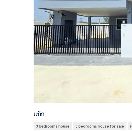
Previous
แท็ก
3 bedrooms house
3 bedrooms house for sale
H