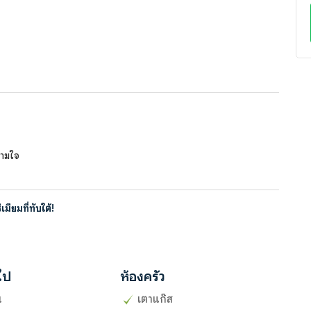
ตามใจ
มียมที่ทับใต้!
วไป
ห้องครัว
น
เตาแก๊ส