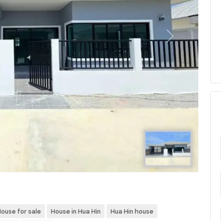
Next
ouse for sale
House in Hua Hin
Hua Hin house