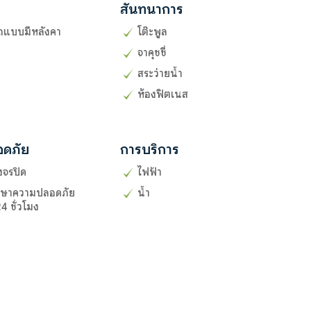
สันทนาการ
รถแบบมีหลังคา
โต๊ะพูล
จาคุชชี่
สระว่ายน้ำ
ห้องฟิตเนส
อดภัย
การบริการ
งจรปิด
ไฟฟ้า
กษาความปลอดภัย
น้ำ
4 ชั่วโมง