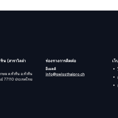
หิน (สาขาวิลล่า
ช่องทางการติดต่อ
เว็
อีเมลล์
กษม ต.หัวหิน อ.หัวหิน
info@swissthaipro.ch
ันธ์ 77110 ประเทศไทย