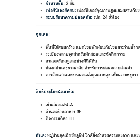
จำนวนชั้น:
2 ชั้น
เฟอร์นิเจอร์ครบ:
เฟอร์นิเจอร์คุณภาพสูงผสมผสานกับ
ระบบรักษาความปลอดภัย:
รปภ. 24 ชั่วโมง
จุดเด่น:
พื้นที่ใช้สอยกว้าง แยกโซนพักผ่อนกับโซนสระว่ายน้ำก
ระเบียงหลายจุดสำหรับพักผ่อนและจัดกิจกรรม
สวนเขตร้อนดูแลอย่างพิถีพิถัน
ห้องสปาและซาวน่าลับ สำหรับการผ่อนคลายส่วนตัว
การจัดแสงและงานตกแต่งคุณภาพสูง เพิ่มความหรูหรา
สิทธิประโยชน์สมาชิก:
เข้าเล่นกอล์ฟ ⛳
ส่วนลดร้านอาหาร 🍽️
กิจกรรมกีฬา 🏌️‍♂️
ทำเล:
หมู่บ้านสุดเอ็กซ์คลูซีฟ ใกล้สิ่งอำนวยความสะดวก แ