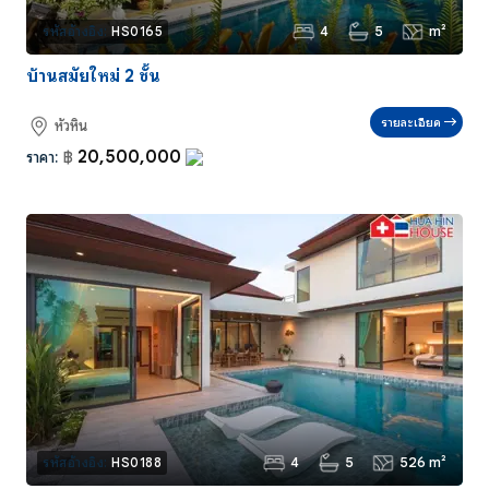
4
5
m²
รหัสอ้างอิง:
HS0165
บ้านสมัยใหม่ 2 ชั้น
รายละเอียด
หัวหิน
20,500,000
ราคา:
฿
4
5
526 m²
รหัสอ้างอิง:
HS0188