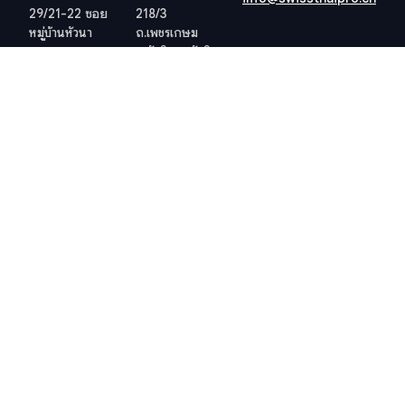
29/21-22 ซอย
218/3
หมู่บ้านหัวนา
ถ.เพชรเกษม
ต.หนองแก
ต.หัวหิน อ.หัวหิน
อ.หัวหิน
จ.ประจวบคีรีขันธ์
จ.ประจวบคีรีขันธ์
77110
77110
ประเทศไทย
ประเทศไทย
ดูตำแหน่งที่ตั้ง
ดูตำแหน่งที่ตั้ง
เว็ปไซต์อื่น ๆ ที่เกี่ยวข้อง
ข้อกำหนดและเงื่อนไข
วีซ่าอยู่ไทย 10 ปี
ข้อกำหนดและเงื่อนไข
ภาษีในไทย
นโยบายคุ้มครองข้อมูลส่วน
บุคคล (PDPA) ของบริษัท
สำนักงานที่ดิน
นโยบายคุกกี้
Hosted and Developed by
Hosting-Group.
​
Powered by
exPub.Net