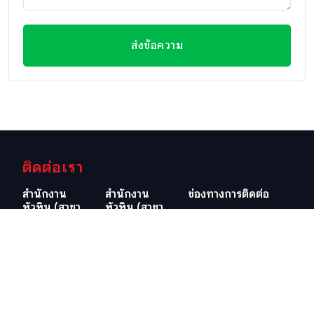
ส่งข้อความ
ติดต่อเรา
สำนักงาน
สำนักงาน
ช่องทางการติดต่อ
หัวหิน (สาขา
หัวหิน (สาขา
อีเมลล์
ใหญ่)
วิลล่ามาร์เก็ต)
info@swissthaipro.ch
29/21-22 ซอย
218/3
หมู่บ้านหัวนา
ถ.เพชรเกษม
ต.หนองแก
ต.หัวหิน อ.หัวหิน
อ.หัวหิน
จ.ประจวบคีรีขันธ์
จ.ประจวบคีรีขันธ์
77110