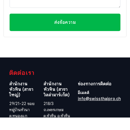
ส่งข้อความ
ติดต่อเรา
สำนักงาน
สำนักงาน
ช่องทางการติดต่อ
หัวหิน (สาขา
หัวหิน (สาขา
อีเมลล์
ใหญ่)
วิลล่ามาร์เก็ต)
info@swissthaipro.ch
29/21-22 ซอย
218/3
หมู่บ้านหัวนา
ถ.เพชรเกษม
ต.หนองแก
ต.หัวหิน อ.หัวหิน
อ.หัวหิน
จ.ประจวบคีรีขันธ์
จ.ประจวบคีรีขันธ์
77110