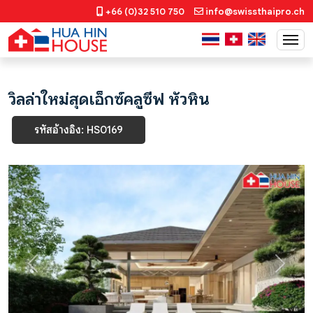
+66 (0)32 510 750
info@swissthaipro.ch
วิลล่าใหม่สุดเอ็กซ์คลูซีฟ หัวหิน
รหัสอ้างอิง: HS0169
Previous
Next