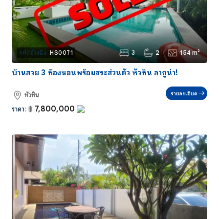
3
2
154 m²
รหัสอ้างอิง:
HS0071
บ้านสวย 3 ห้องนอนพร้อมสระส่วนตัว หัวหิน ลากูน่า!
รายละเอียด
หัวหิน
7,800,000
ราคา:
฿