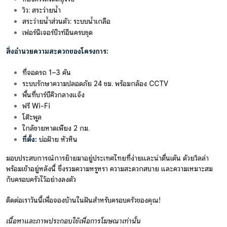
วิว: สระว่ายน้ำ
สระว่ายน้ำส่วนตัว: ระบบน้ำเกลือ
เฟอร์นิเจอร์บิวท์อินครบชุด
สิ่งอำนวยความสะดวกของโครงการ:
ที่จอดรถ 1–3 คัน
ระบบรักษาความปลอดภัย 24 ชม. พร้อมกล้อง CCTV
พื้นที่บาร์บีคิวกลางแจ้ง
ฟรี Wi-Fi
โต๊ะพูล
ใกล้ชายหาดเพียง 2 กม.
ที่ตั้ง:
บ่อฝ้าย หัวหิน
มอบประสบการณ์การย้ายมาอยู่ประเทศไทยที่ง่ายและน่าตื่นเต้น ด้วยวิลล่า
พร้อมเข้าอยู่หลังนี้ ซึ่งรวมความหรูหรา ความสะดวกสบาย และความเหมาะสม
กับครอบครัวไว้อย่างลงตัว
ติดต่อเราวันนี้เพื่อจองบ้านในฝันสำหรับครอบครัวของคุณ!
เนื้อหาและภาพประกอบใช้เพื่อการโฆษณาเท่านั้น