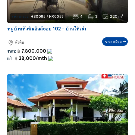
4
3
220 m²
รหัสอ้างอิง:
HS0085 / HR0058
หมู่บ้านหัวหินฮิลล์ซอย 102 - บ้านให้เช่า
รายละเอียด
หัวหิน
7,800,000
ราคา:
฿
38,000/mth
เช่า:
฿