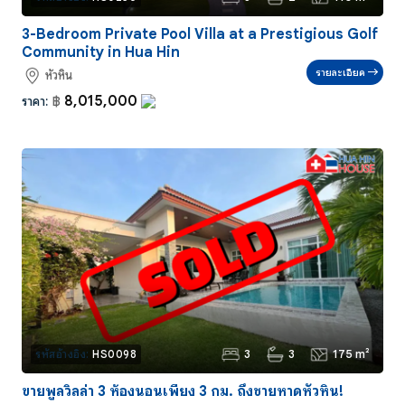
3-Bedroom Private Pool Villa at a Prestigious Golf
Community in Hua Hin
รายละเอียด
หัวหิน
8,015,000
ราคา:
฿
3
3
175 m²
รหัสอ้างอิง:
HS0098
ขายพูลวิลล่า 3 ห้องนอนเพียง 3 กม. ถึงชายหาดหัวหิน!