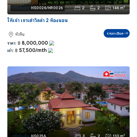
2
2
146 m²
รหัสอ้างอิง:
HS0026/HR0026
ให้เช่า เขาเต่าวิลล่า 2 ห้องนอน
รายละเอียด
หัวหิน
8,000,000
ราคา:
฿
57,500/mth
เช่า:
฿
3
2
110 m²
รหัสอ้างอิง:
HS0256