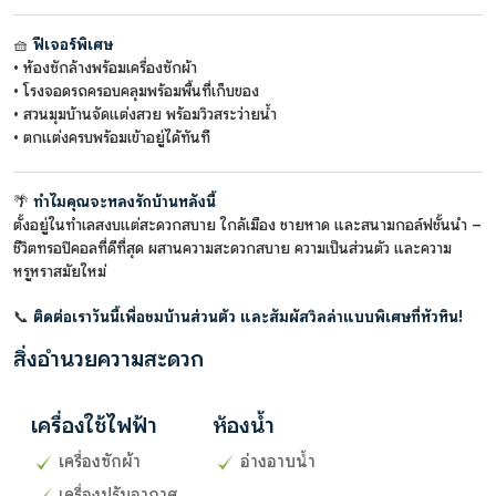
🧺
ฟีเจอร์พิเศษ
• ห้องซักล้างพร้อมเครื่องซักผ้า
• โรงจอดรถครอบคลุมพร้อมพื้นที่เก็บของ
• สวนมุมบ้านจัดแต่งสวย พร้อมวิวสระว่ายน้ำ
• ตกแต่งครบพร้อมเข้าอยู่ได้ทันที
🌴
ทำไมคุณจะหลงรักบ้านหลังนี้
ตั้งอยู่ในทำเลสงบแต่สะดวกสบาย ใกล้เมือง ชายหาด และสนามกอล์ฟชั้นนำ –
ชีวิตทรอปิคอลที่ดีที่สุด ผสานความสะดวกสบาย ความเป็นส่วนตัว และความ
หรูหราสมัยใหม่
📞
ติดต่อเราวันนี้เพื่อชมบ้านส่วนตัว และสัมผัสวิลล่าแบบพิเศษที่หัวหิน!
สิ่งอำนวยความสะดวก
เครื่องใช้ไฟฟ้า
ห้องน้ำ
เครื่องซักผ้า
อ่างอาบน้ำ
เครื่องปรับอากาศ