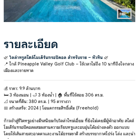
รายละเอียด
🌿
วิลล่าหรูสไตล์โมเดิร์นทรอปิคอล สำหรับขาย – หัวหิน
🌿
📍 ใกล้ Pineapple Valley Golf Club – ใช้เวลาไม่ถึง 10 นาทีถึงใจกลาง
เมืองและชายหาด
💰 ราคา: 9.9 ล้านบาท
🛏 3 ห้องนอน | 🛁 3 ห้องน้ำ | 🏠 พื้นที่ใช้สอย 306 ตร.ม.
📐 ขนาดที่ดิน: 380 ตร.ม. | 95 ตารางวา
📅 สร้างเสร็จ: 2024 | โฉนดกรรมสิทธิ์เต็ม (Freehold)
ก้าวเข้าสู่ชีวิตหรูอย่างมีรสนิยมกับวิลล่าใหม่เอี่ยม ที่ยังไม่เคยมีผู้พักอาศัย สไตล์
โมเดิร์นทรอปิคอลผสมผสานความเรียบหรูและอบอุ่นได้อย่างลงตัว ออกแบบ
โดยใช้เส้นสายสะอาดตาและงานไม้ธรรมชาติ สร้างบรรยากาศโปร่ง โล่ง และน่า