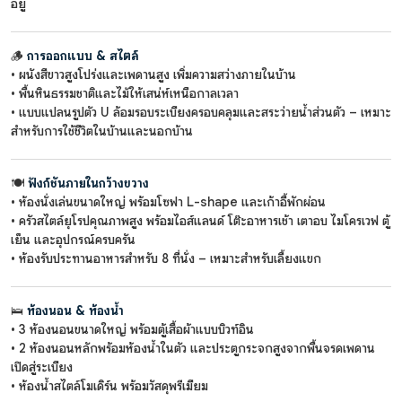
อยู่
🪵
การออกแบบ & สไตล์
• ผนังสีขาวสูงโปร่งและเพดานสูง เพิ่มความสว่างภายในบ้าน
• พื้นหินธรรมชาติและไม้ให้เสน่ห์เหนือกาลเวลา
• แบบแปลนรูปตัว U ล้อมรอบระเบียงครอบคลุมและสระว่ายน้ำส่วนตัว – เหมาะ
สำหรับการใช้ชีวิตในบ้านและนอกบ้าน
🍽
ฟังก์ชันภายในกว้างขวาง
• ห้องนั่งเล่นขนาดใหญ่ พร้อมโซฟา L-shape และเก้าอี้พักผ่อน
• ครัวสไตล์ยุโรปคุณภาพสูง พร้อมไอส์แลนด์ โต๊ะอาหารเช้า เตาอบ ไมโครเวฟ ตู้
เย็น และอุปกรณ์ครบครัน
• ห้องรับประทานอาหารสำหรับ 8 ที่นั่ง – เหมาะสำหรับเลี้ยงแขก
🛌
ห้องนอน & ห้องน้ำ
• 3 ห้องนอนขนาดใหญ่ พร้อมตู้เสื้อผ้าแบบบิวท์อิน
• 2 ห้องนอนหลักพร้อมห้องน้ำในตัว และประตูกระจกสูงจากพื้นจรดเพดาน
เปิดสู่ระเบียง
• ห้องน้ำสไตล์โมเดิร์น พร้อมวัสดุพรีเมียม