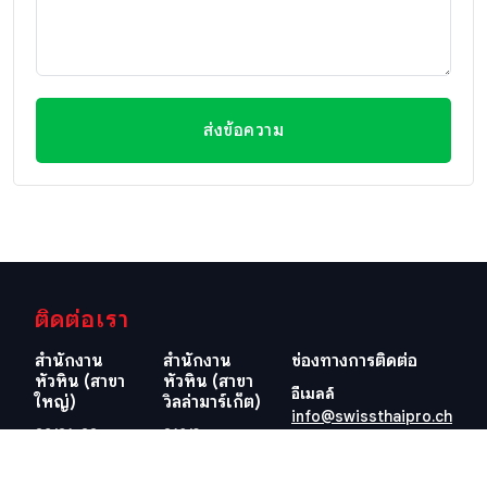
ส่งข้อความ
ติดต่อเรา
สำนักงาน
สำนักงาน
ช่องทางการติดต่อ
หัวหิน (สาขา
หัวหิน (สาขา
อีเมลล์
ใหญ่)
วิลล่ามาร์เก็ต)
info@swissthaipro.ch
29/21-22 ซอย
218/3
หมู่บ้านหัวนา
ถ.เพชรเกษม
ต.หนองแก
ต.หัวหิน อ.หัวหิน