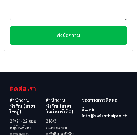
ส่งข้อความ
ติดต่อเรา
สำนักงาน
สำนักงาน
ช่องทางการติดต่อ
หัวหิน (สาขา
หัวหิน (สาขา
อีเมลล์
ใหญ่)
วิลล่ามาร์เก็ต)
info@swissthaipro.ch
29/21-22 ซอย
218/3
หมู่บ้านหัวนา
ถ.เพชรเกษม
ต.หนองแก
ต.หัวหิน อ.หัวหิน