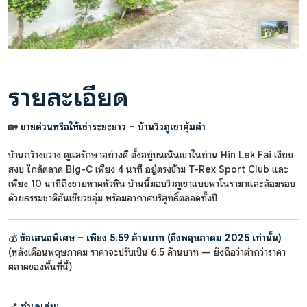
รายละเอียด
🏡
ขายด่วนหรือให้เช่าระยะยาว – บ้านวิวภูเขาคุ้มค่า
บ้านกว้างขวาง ดูแลรักษาอย่างดี ตั้งอยู่บนเนินเขาในย่าน Hin Lek Fai เงียบ
สงบ ใกล้ตลาด Big-C เพียง 4 นาที อยู่ตรงข้าม T-Rex Sport Club และ
เพียง 10 นาทีถึงชายหาดหัวหิน บ้านนี้มอบวิวภูเขาแบบพาโนรามาและล้อมรอบ
ด้วยธรรมชาติอันเขียวชอุ่ม พร้อมอากาศบริสุทธิ์ตลอดทั้งปี
💰
ข้อเสนอพิเศษ – เพียง 5.59 ล้านบาท (ถึงพฤษภาคม 2025 เท่านั้น)
(หลังเดือนพฤษภาคม ราคาจะปรับเป็น 6.5 ล้านบาท — ยังถือว่าต่ำกว่าราคา
ตลาดของพื้นที่นี้)
📍
ทำเลเด่น: