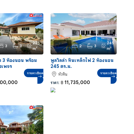
225
245
รหัส
3
3
2
3
m²
m²
อ้างอิง:
HS0007
ขา 3 ห้องนอน พร้อม
พูลวิลล่า หินเหล็กไฟ 2 ห้องนอน
งเพชร
245 ตร.ม.
รายละเอียด
รายละเอียด
หัวหิน
500,000
11,735,000
ราคา:
฿