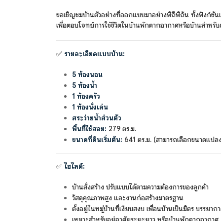
ขอเชิญชมบ้านตัวอย่างที่ออกแบบมาอย่างพิถีพิถัน ทั้งฟังก์
เพื่อตอบโจทย์การใช้ชีวิตในบ้านพักตากอากาศหรือบ้านสำหรับ
✅
รายละเอียดแบบบ้าน:
5 ห้องนอน
5 ห้องน้ำ
1 ห้องครัว
1 ห้องนั่งเล่น
สระว่ายน้ำส่วนตัว
พื้นที่ใช้สอย:
279 ตร.ม.
ขนาดที่ดินเริ่มต้น:
641 ตร.ม. (สามารถเลือกขนาดแปลงท
✅
ไฮไลต์:
บ้านสั่งสร้าง ปรับแบบได้ตามความต้องการของลูกค้า
วัสดุคุณภาพสูง และงานก่อสร้างมาตรฐาน
ตั้งอยู่ในหมู่บ้านที่เงียบสงบ เพื่อนบ้านเป็นมิตร บรรยากา
เหมาะสำหรับอยู่อาศัยระยะยาว หรือบ้านพักตากอากาศ