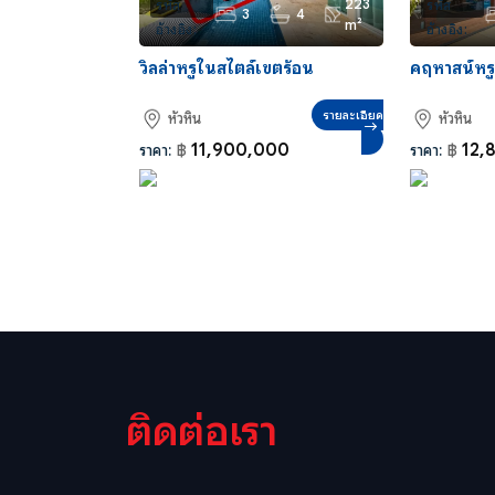
223
รหัส
รหัส
3
4
m²
อ้างอิง:
อ้างอิง:
HS0136
HS0109
วิลล่าหรูในสไตล์เขตร้อน
คฤหาสน์หรู 
รายละเอียด
หัวหิน
หัวหิน
11,900,000
12,
ราคา:
฿
ราคา:
฿
ติดต่อเรา