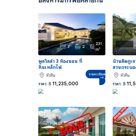
อสังหาริมทรัพย์คล้ายกัน
231
รหัส
รหัส
3
2
m²
อ้างอิง:
อ้างอิง:
HS0008
HS0232
พูลวิลล่า 3 ห้องนอน ที่
บ้านติดภูเ
หินเหล็กไฟ
สวนกระบอ
รายละเอียด
หัวหิน
หัวหิน
11,235,000
11,
ราคา:
฿
ราคา:
฿