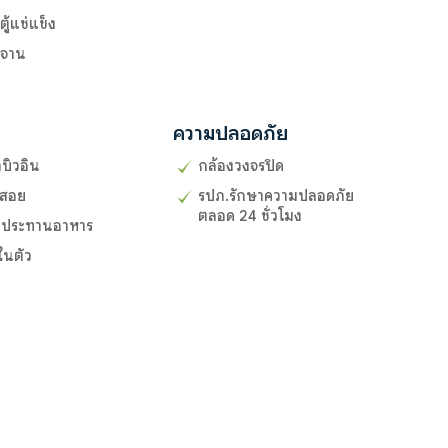
 ตู้แช่แข็ง
งจาน
ความปลอดภัย
้าบิวอิน
กล้องวงจรปิด
ช้สอย
รปภ.รักษาความปลอดภัย
ตลอด 24 ชั่วโมง
รับประทานอาหาร
ในตัว