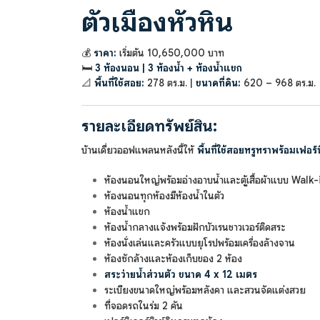
ตัวเมืองหัวหิน
💰
ราคา:
เริ่มต้น 10,650,000 บาท
🛏️
3 ห้องนอน | 3 ห้องน้ำ + ห้องน้ำแขก
📐
พื้นที่ใช้สอย:
278 ตร.ม. |
ขนาดที่ดิน:
620 – 968 ตร.ม.
รายละเอียดทรัพย์สิน:
บ้านเดี่ยวออฟแพลนหลังนี้ให้
พื้นที่ใช้สอยหรูหราพร้อมเฟอร์
ห้องนอนใหญ่พร้อมอ่างอาบน้ำและตู้เสื้อผ้าแบบ Walk-
ห้องนอนทุกห้องมีห้องน้ำในตัว
ห้องน้ำแขก
ห้องน้ำกลางแจ้งพร้อมฝักบัวเรนชาวเวอร์ติดสระ
ห้องนั่งเล่นและครัวแบบยุโรปพร้อมเครื่องล้างจาน
ห้องซักล้างและห้องเก็บของ 2 ห้อง
สระว่ายน้ำส่วนตัว ขนาด 4 x 12 เมตร
ระเบียงขนาดใหญ่พร้อมหลังคา และสวนจัดแต่งสวย
ที่จอดรถในร่ม 2 คัน