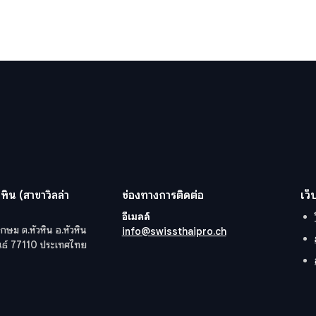
หิน (สาขาวิลล่า
ช่องทางการติดต่อ
เว็
อีเมลล์
กษม ต.หัวหิน อ.หัวหิน
info@swissthaipro.ch
ันธ์ 77110 ประเทศไทย