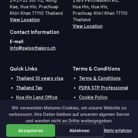
29/21-22 Soi 112, Nong
218/3 Petchkasem Rd.,
Kae, Hua Hin, Prachuap
Hua Hin, Hua Hin,
Khiri Khan 77110 Thailand
Prachuap Khiri Khan 77110
View Location
Thailand
View Location
Contact Information
E-mail
info@swissthaipro.ch
Quick Links
Terms & Conditions
Thailand 10 years visa
Terms & Conditions
Thailand Tax
PDPA STP Professional
Hua Hin Land Office
Cookie Policy
Wir verwenden Matomo-Cookies, um unsere Website zu
verbessern. Ihre Daten bleiben auf unserem eigenen Server
und werden nicht an Dritte weitergegeben.
Hosted and Developed by
Hosting-Group.
​
Powered by
exPub.Net
Akzeptieren
Ablehnen
Mehr erfahren