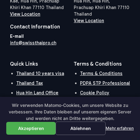
Kae, Hua Hin, Prachuap
Hua Hin, Hua Hin,
Khiri Khan 77110 Thailand
Prachuap Khiri Khan 77110
View Location
Thailand
View Location
Contact Information
E-mail
info@swissthaipro.ch
Quick Links
Terms & Conditions
Thailand 10 years visa
Terms & Conditions
Thailand Tax
PDPA STP Professional
Hua Hin Land Office
Cookie Policy
Wir verwenden Matomo-Cookies, um unsere Website zu
verbessern. Ihre Daten bleiben auf unserem eigenen Server
Hosted and Developed by
Hosting-Group.
​
und werden nicht an Dritte weitergegeben.
Powered by
exPub.Net
Akzeptieren
Ablehnen
Mehr erfahren