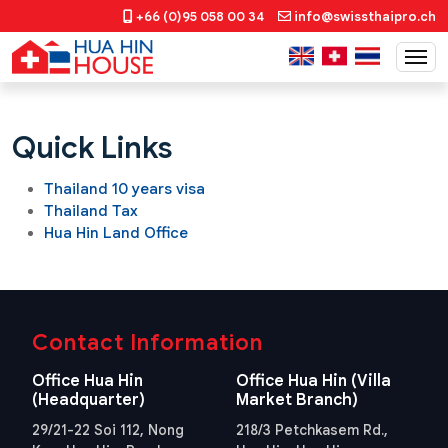
+66 (0)95 058 00 34
info@swissthaipro.ch
Quick Links
Thailand 10 years visa
Thailand Tax
Hua Hin Land Office
Contact Information
Office Hua Hin
Office Hua Hin (Villa
(Headquarter)
Market Branch)
29/21-22 Soi 112, Nong
218/3 Petchkasem Rd.,