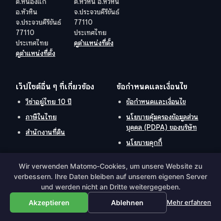
ต.หนองแก
ต.หัวหิน อ.หัวหิน
อ.หัวหิน
จ.ประจวบคีรีขันธ์
จ.ประจวบคีรีขันธ์
77110
77110
ประเทศไทย
ประเทศไทย
ดูตำแหน่งที่ตั้ง
ดูตำแหน่งที่ตั้ง
เว็ปไซต์อื่น ๆ ที่เกี่ยวข้อง
ข้อกำหนดและเงื่อนไข
วีซ่าอยู่ไทย 10 ปี
ข้อกำหนดและเงื่อนไข
ภาษีในไทย
นโยบายคุ้มครองข้อมูลส่วน
บุคคล (PDPA) ของบริษัท
สำนักงานที่ดิน
นโยบายคุกกี้
Wir verwenden Matomo-Cookies, um unsere Website zu
verbessern. Ihre Daten bleiben auf unserem eigenen Server
Hosted and Developed by
Hosting-Group.
​
und werden nicht an Dritte weitergegeben.
Powered by
exPub.Net
Akzeptieren
Ablehnen
Mehr erfahren