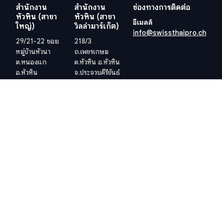
สำนักงาน
สำนักงาน
ช่องทางการติดต่อ
หัวหิน (สาขา
หัวหิน (สาขา
อีเมลล์
ใหญ่)
วิลล่ามาร์เก็ต)
info@swissthaipro.ch
29/21-22 ซอย
218/3
หมู่บ้านหัวนา
ถ.เพชรเกษม
ต.หนองแก
ต.หัวหิน อ.หัวหิน
อ.หัวหิน
จ.ประจวบคีรีขันธ์
จ.ประจวบคีรีขันธ์
77110
77110
ประเทศไทย
ประเทศไทย
ดูตำแหน่งที่ตั้ง
ดูตำแหน่งที่ตั้ง
เว็ปไซต์อื่น ๆ ที่เกี่ยวข้อง
ข้อกำหนดและเงื่อนไข
วีซ่าอยู่ไทย 10 ปี
ข้อกำหนดและเงื่อนไข
ภาษีในไทย
นโยบายคุ้มครองข้อมูลส่วน
บุคคล (PDPA) ของบริษัท
สำนักงานที่ดิน
นโยบายคุกกี้