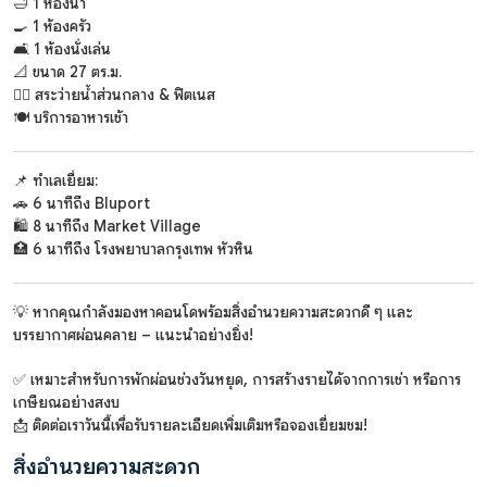
🛁 1 ห้องน้ำ
🍳 1 ห้องครัว
🛋️ 1 ห้องนั่งเล่น
📐 ขนาด 27 ตร.ม.
🏊‍♀️ สระว่ายน้ำส่วนกลาง & ฟิตเนส
🍽️ บริการอาหารเช้า
📌 ทำเลเยี่ยม:
🚗 6 นาทีถึง Bluport
🛍️ 8 นาทีถึง Market Village
🏥 6 นาทีถึง โรงพยาบาลกรุงเทพ หัวหิน
💡 หากคุณกำลังมองหาคอนโดพร้อมสิ่งอำนวยความสะดวกดี ๆ และ
บรรยากาศผ่อนคลาย – แนะนำอย่างยิ่ง!
✅ เหมาะสำหรับการพักผ่อนช่วงวันหยุด, การสร้างรายได้จากการเช่า หรือการ
เกษียณอย่างสงบ
📩 ติดต่อเราวันนี้เพื่อรับรายละเอียดเพิ่มเติมหรือจองเยี่ยมชม!
สิ่งอำนวยความสะดวก