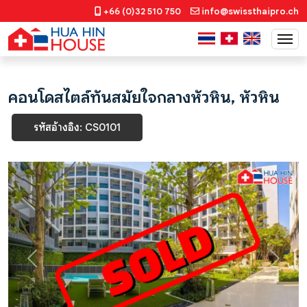
+66 (0)32 510 750
info@swissthaipro.ch
คอนโดสไตล์ทันสมัยใจกลางหัวหิน, หัวหิน
รหัสอ้างอิง: CS0101
Previous
Next