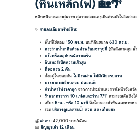
(หินเหล็กไฟ)
🏡🌴
หลีกหนีจากความวุ่นวาย สู่ความสงบและเป็นส่วนตัวในวิลล่าสวย
✨
รายละเอียดทรัพย์สิน:
พื้นที่ใช้สอย
150 ตร.ม.
บนที่ดินขนาด
630 ตร.ม.
สระว่ายน้ำเกลือส่วนตัวพร้อมจากุซซี่
(มีหลังคาคลุม น้
ครัวพร้อมอุปกรณ์ครบครัน
อินเทอร์เน็ตความเร็วสูง
ที่จอดรถ 2 คัน
ตั้งอยู่ในซอยตัน
ไม่มีรถผ่าน ไม่มีเสียงรบกวน
บรรยากาศเงียบสงบ ปลอดภัย
ค่าน้ำค่าไฟราคาถูก
จากการประปาและการไฟฟ้าจังหวัด
ร้านอาหารกว่า 10 แห่งและร้าน 7/11
สามารถเดินถึงได
เพียง
5 กม. หรือ 10 นาที
ถึงใจกลางหัวหินและชายหา
รวม
บริการดูแลสระน้ำ สวน และเก็บขยะ
💰
ค่าเช่า:
42,000 บาท/เดือน
📅
สัญญาเช่า 12 เดือน