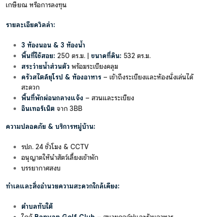
เกษียณ หรือการลงทุน
รายละเอียดวิลล่า:
3 ห้องนอน & 3 ห้องน้ำ
พื้นที่ใช้สอย:
250 ตร.ม. |
ขนาดที่ดิน:
532 ตร.ม.
สระว่ายน้ำส่วนตัว
พร้อมระเบียงคลุม
ครัวสไตล์ยุโรป & ห้องอาหาร
– เข้าถึงระเบียงและห้องนั่งเล่นได้
สะดวก
พื้นที่พักผ่อนกลางแจ้ง
– สวนและระเบียง
อินเทอร์เน็ต
จาก 3BB
ความปลอดภัย & บริการหมู่บ้าน:
รปภ. 24 ชั่วโมง & CCTV
อนุญาตให้นำสัตว์เลี้ยงเข้าพัก
บรรยากาศสงบ
ทำเลและสิ่งอำนวยความสะดวกใกล้เคียง:
ตำบลทับใต้