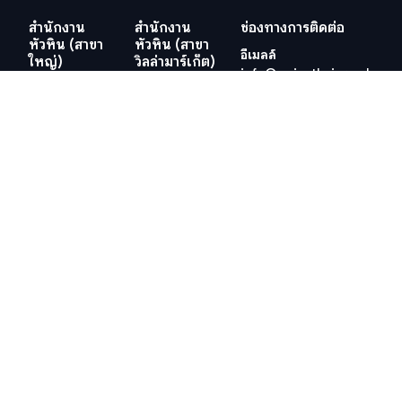
สำนักงาน
สำนักงาน
ช่องทางการติดต่อ
หัวหิน (สาขา
หัวหิน (สาขา
อีเมลล์
ใหญ่)
วิลล่ามาร์เก็ต)
info@swissthaipro.ch
29/21-22 ซอย
218/3
หมู่บ้านหัวนา
ถ.เพชรเกษม
ต.หนองแก
ต.หัวหิน อ.หัวหิน
อ.หัวหิน
จ.ประจวบคีรีขันธ์
จ.ประจวบคีรีขันธ์
77110
77110
ประเทศไทย
ประเทศไทย
ดูตำแหน่งที่ตั้ง
ดูตำแหน่งที่ตั้ง
เว็ปไซต์อื่น ๆ ที่เกี่ยวข้อง
ข้อกำหนดและเงื่อนไข
วีซ่าอยู่ไทย 10 ปี
ข้อกำหนดและเงื่อนไข
ภาษีในไทย
นโยบายคุ้มครองข้อมูลส่วน
บุคคล (PDPA) ของบริษัท
สำนักงานที่ดิน
นโยบายคุกกี้