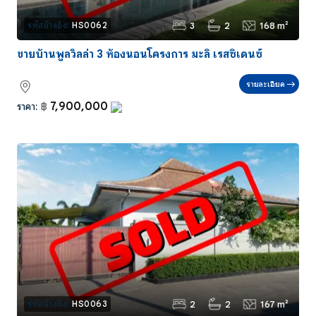
3
2
168 m²
รหัสอ้างอิง:
HS0062
ขายบ้านพูลวิลล่า 3 ห้องนอนโครงการ มะลิ เรสซิเดนซ์
รายละเอียด
7,900,000
ราคา:
฿
2
2
167 m²
รหัสอ้างอิง:
HS0063