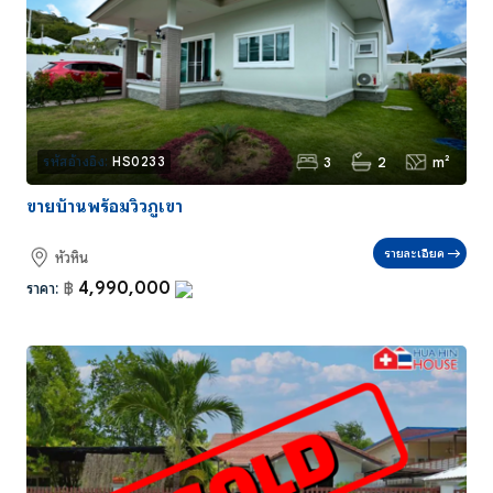
3
2
m²
รหัสอ้างอิง:
HS0233
ขายบ้านพร้อมวิวภูเขา
รายละเอียด
หัวหิน
4,990,000
ราคา:
฿