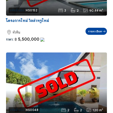
3
2
90.44 m²
รหัสอ้างอิง:
HS0152
โครงการใหม่ วิลล่าหรูใหม่
รายละเอียด
หัวหิน
5,500,000
ราคา:
฿
2
2
120 m²
รหัสอ้างอิง:
HS0048