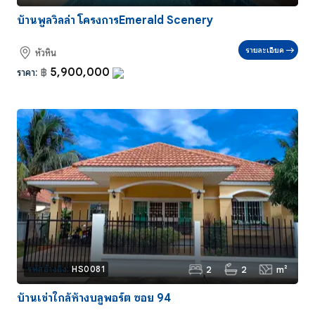
บ้านพูลวิลล่า โครงการEmerald Scenery
รายละเอียด
หัวหิน
5,900,000
ราคา:
฿
2
2
m²
รหัสอ้างอิง:
HS0081
บ้านเช่าใกล้ห้างบลูพอร์ต ซอย 94