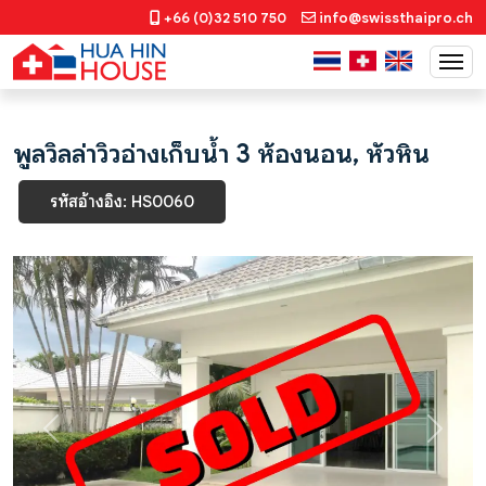
+66 (0)32 510 750
info@swissthaipro.ch
พูลวิลล่าวิวอ่างเก็บน้ำ 3 ห้องนอน, หัวหิน
รหัสอ้างอิง: HS0060
Previous
Next