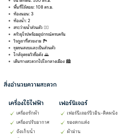
ขนาดที่ดิน: 550 ตร.ม.
พื้นที่ใช้สอย: 108 ตร.ม.
ห้องนอน: 3
ห้องน้ำ: 2
สระว่ายน้ำส่วนตัว 🏊‍♂️
ครัวยุโรปพร้อมอุปกรณ์ครบครัน
วิวภูเขาที่สวยงาม 🏞️
ชุมชนสงบและเป็นส่วนตัว
ใกล้จุดชมวิวชื่อดัง 🌄
เดินทางสะดวกไปใจกลางเมือง 🏙️
สิ่งอำนวยความสะดวก
เครื่องใช้ไฟฟ้า
เฟอร์นิเจอร์
เครื่องซักผ้า
เฟอร์นิเจอร์บิวอิน-ติดผนัง
เครื่องปรับอากาศ
ของตกแต่ง
ถังเก็บน้ำ
ผ้าม่าน