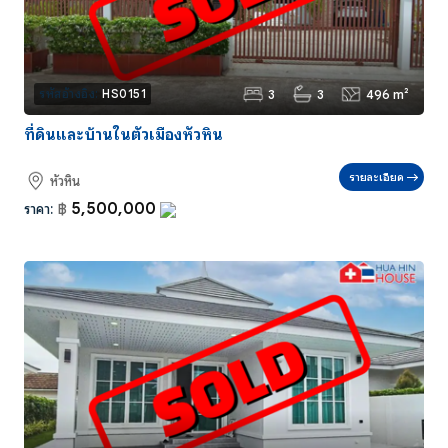
3
3
496 m²
รหัสอ้างอิง:
HS0151
ที่ดินและบ้านในตัวเมืองหัวหิน
รายละเอียด
หัวหิน
5,500,000
ราคา:
฿