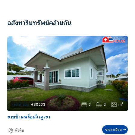
อสังหาริมทรัพย์คล้ายกัน
3
2
m²
รหัสอ้างอิง:
HS0233
ขายบ้านพร้อมวิวภูเขา
รายละเอียด
หัวหิน