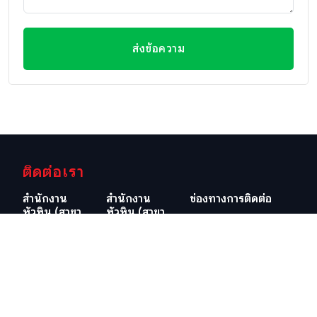
ส่งข้อความ
ติดต่อเรา
สำนักงาน
สำนักงาน
ช่องทางการติดต่อ
หัวหิน (สาขา
หัวหิน (สาขา
อีเมลล์
ใหญ่)
วิลล่ามาร์เก็ต)
info@swissthaipro.ch
29/21-22 ซอย
218/3
หมู่บ้านหัวนา
ถ.เพชรเกษม
ต.หนองแก
ต.หัวหิน อ.หัวหิน
อ.หัวหิน
จ.ประจวบคีรีขันธ์
จ.ประจวบคีรีขันธ์
77110