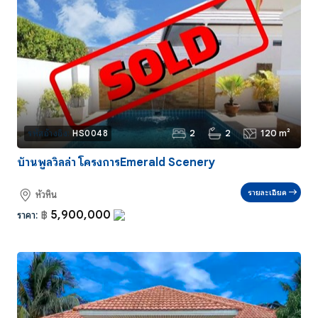
2
2
120 m²
รหัสอ้างอิง:
HS0048
บ้านพูลวิลล่า โครงการEmerald Scenery
รายละเอียด
หัวหิน
5,900,000
ราคา:
฿