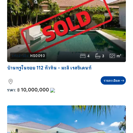
4
3
m²
รหัสอ้างอิง:
HS0093
บ้านหรูในซอย 112 หัวหิน - มะลิ เรสซิเดนท์
รายละเอียด
10,000,000
ราคา:
฿