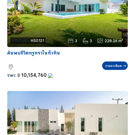
3
3
228.26 m²
รหัสอ้างอิง:
HS0121
ค้นพบชีวิตหรูหราในหัวหิน
รายละเอียด
10,154,760
ราคา:
฿