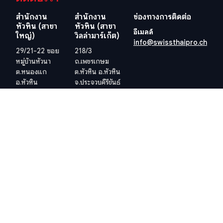
สำนักงาน
สำนักงาน
ช่องทางการติดต่อ
หัวหิน (สาขา
หัวหิน (สาขา
อีเมลล์
ใหญ่)
วิลล่ามาร์เก็ต)
info@swissthaipro.ch
29/21-22 ซอย
218/3
หมู่บ้านหัวนา
ถ.เพชรเกษม
ต.หนองแก
ต.หัวหิน อ.หัวหิน
อ.หัวหิน
จ.ประจวบคีรีขันธ์
จ.ประจวบคีรีขันธ์
77110
77110
ประเทศไทย
ประเทศไทย
ดูตำแหน่งที่ตั้ง
ดูตำแหน่งที่ตั้ง
เว็ปไซต์อื่น ๆ ที่เกี่ยวข้อง
ข้อกำหนดและเงื่อนไข
วีซ่าอยู่ไทย 10 ปี
ข้อกำหนดและเงื่อนไข
ภาษีในไทย
นโยบายคุ้มครองข้อมูลส่วน
บุคคล (PDPA) ของบริษัท
สำนักงานที่ดิน
นโยบายคุกกี้