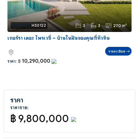
3
3
270 m²
รหัสอ้างอิง:
HS0122
เทอร์รา เดอะ ไพรเวซี่ – บ้านในฝันของคุณที่หัวหิน
รายละเอียด
10,290,000
ราคา:
฿
ราคา
ราคาขาย:
฿ 9,800,000