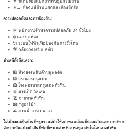
🌳 ที่เก็บของแยกสำหรับอุปกรณ์สวน
👩‍🍳 ห้องแม่บ้านแยกและห้องซักรีด
ความปลอดภัยและการป้องกัน:
🚨 พนักงานรักษาความปลอดภัย 24 ชั่วโมง
❄️ แอร์ทุกห้อง
🔌 ระบบไฟฟ้าเพื่อป้องกันการรั่วไหล
🎥 กล้องวงจรปิด 9 ตัว
ทำเลที่ตั้งที่สะดวก:
🛍️ ห้างสรรพสินค้าบลูพอร์ต
🏦 ธนาคารกรุงเทพ
🏥 โรงพยาบาลกรุงเทพหัวหิน
🛒 มาร์เก็ต วิลเลจ
🏖️ ชายหาดหัวหิน
🏟️ ทรูอารีน่า
🌊 สวนน้ำวานา นาวา
ไม่เพียงแค่เป็นบ้านที่หรูหรา แต่ยังให้สภาพแวดล้อมที่ปลอดภัยและการบริหาร
จัดการเป็นอย่างดี เป็นที่พักที่เหมาะสำหรับการอยู่อาศัยในใจกลางหัวหิน