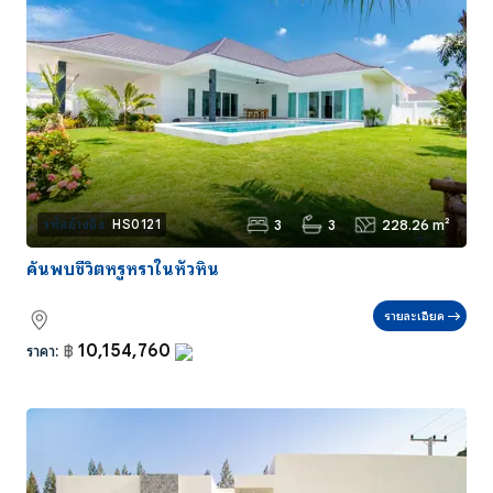
3
3
228.26 m²
รหัสอ้างอิง:
HS0121
ค้นพบชีวิตหรูหราในหัวหิน
รายละเอียด
10,154,760
ราคา:
฿