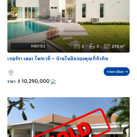
3
3
270 m²
รหัสอ้างอิง:
HS0122
เทอร์รา เดอะ ไพรเวซี่ – บ้านในฝันของคุณที่หัวหิน
รายละเอียด
10,290,000
ราคา:
฿