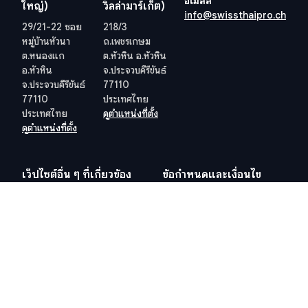
อีเมลล์
ใหญ่)
วิลล่ามาร์เก็ต)
info@swissthaipro.ch
29/21-22 ซอย
218/3
หมู่บ้านหัวนา
ถ.เพชรเกษม
ต.หนองแก
ต.หัวหิน อ.หัวหิน
อ.หัวหิน
จ.ประจวบคีรีขันธ์
จ.ประจวบคีรีขันธ์
77110
77110
ประเทศไทย
ประเทศไทย
ดูตำแหน่งที่ตั้ง
ดูตำแหน่งที่ตั้ง
เว็ปไซต์อื่น ๆ ที่เกี่ยวข้อง
ข้อกำหนดและเงื่อนไข
วีซ่าอยู่ไทย 10 ปี
ข้อกำหนดและเงื่อนไข
ภาษีในไทย
นโยบายคุ้มครองข้อมูลส่วน
บุคคล (PDPA) ของบริษัท
สำนักงานที่ดิน
นโยบายคุกกี้
Hosted and Developed by
Hosting-Group.
​