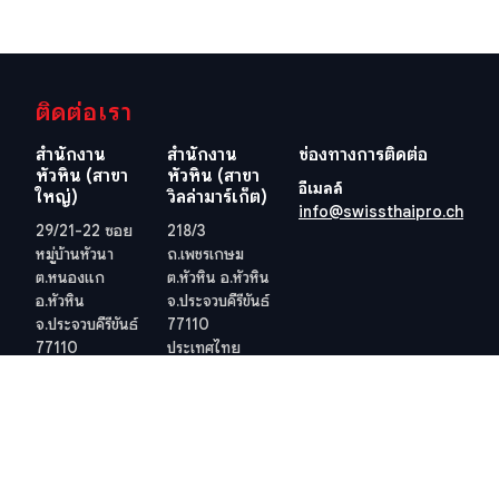
ติดต่อเรา
สำนักงาน
สำนักงาน
ช่องทางการติดต่อ
หัวหิน (สาขา
หัวหิน (สาขา
อีเมลล์
ใหญ่)
วิลล่ามาร์เก็ต)
info@swissthaipro.ch
29/21-22 ซอย
218/3
หมู่บ้านหัวนา
ถ.เพชรเกษม
ต.หนองแก
ต.หัวหิน อ.หัวหิน
อ.หัวหิน
จ.ประจวบคีรีขันธ์
จ.ประจวบคีรีขันธ์
77110
77110
ประเทศไทย
ประเทศไทย
ดูตำแหน่งที่ตั้ง
ดูตำแหน่งที่ตั้ง
เว็ปไซต์อื่น ๆ ที่เกี่ยวข้อง
ข้อกำหนดและเงื่อนไข